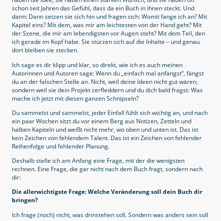
schon seit Jahren das Gefühl, dass da ein Buch in ihnen steckt. Und
dann: Dann setzen sie sich hin und fragen sich: Womit fange ich an? Mit
Kapitel eins? Mit dem, was mir am leichtesten von der Hand geht? Mit
der Szene, die mir am lebendigsten vor Augen steht? Mit dem Teil, den
ich gerade im Kopf habe. Sie stürzen sich auf die Inhalte – und genau
dort bleiben sie stecken.
Ich sage es dir klipp und klar, so direkt, wie ich es auch meinen
Autorinnen und Autoren sage: Wenn du „einfach mal anfängst“, fängst
du an der falschen Stelle an. Nicht, weil deine Ideen nicht gut wären,
sondern weil sie dein Projekt zerfleddern und du dich bald fragst: Was
mache ich jetzt mit diesen ganzen Schnipseln?
Du sammelst und sammelst, jeder Einfall fühlt sich wichtig an, und nach
ein paar Wochen sitzt du vor einem Berg aus Notizen, Zetteln und
halben Kapiteln und weißt nicht mehr, wo oben und unten ist. Das ist
kein Zeichen von fehlendem Talent. Das ist ein Zeichen von fehlender
Reihenfolge und fehlender Planung.
Deshalb stelle ich am Anfang eine Frage, mit der die wenigsten
rechnen. Eine Frage, die gar nicht nach dem Buch fragt, sondern nach
dir:
Die allerwichtigste Frage: Welche Veränderung soll dein Buch dir
bringen?
Ich frage (noch) nicht, was drinstehen soll. Sondern was anders sein soll