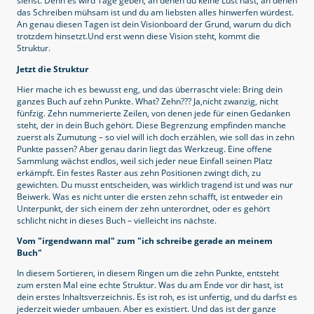
siehst. Denn es wird Tage geben, an denen du keine Lust hast, an denen
das Schreiben mühsam ist und du am liebsten alles hinwerfen würdest.
An genau diesen Tagen ist dein Visionboard der Grund, warum du dich
trotzdem hinsetzt.Und erst wenn diese Vision steht, kommt die
Struktur.
Jetzt die Struktur
Hier mache ich es bewusst eng, und das überrascht viele: Bring dein
ganzes Buch auf zehn Punkte. What? Zehn??? Ja,nicht zwanzig, nicht
fünfzig. Zehn nummerierte Zeilen, von denen jede für einen Gedanken
steht, der in dein Buch gehört. Diese Begrenzung empfinden manche
zuerst als Zumutung – so viel will ich doch erzählen, wie soll das in zehn
Punkte passen? Aber genau darin liegt das Werkzeug. Eine offene
Sammlung wächst endlos, weil sich jeder neue Einfall seinen Platz
erkämpft. Ein festes Raster aus zehn Positionen zwingt dich, zu
gewichten. Du musst entscheiden, was wirklich tragend ist und was nur
Beiwerk. Was es nicht unter die ersten zehn schafft, ist entweder ein
Unterpunkt, der sich einem der zehn unterordnet, oder es gehört
schlicht nicht in dieses Buch – vielleicht ins nächste.
Vom "irgendwann mal" zum "ich schreibe gerade an meinem
Buch"
In diesem Sortieren, in diesem Ringen um die zehn Punkte, entsteht
zum ersten Mal eine echte Struktur. Was du am Ende vor dir hast, ist
dein erstes Inhaltsverzeichnis. Es ist roh, es ist unfertig, und du darfst es
jederzeit wieder umbauen. Aber es existiert. Und das ist der ganze