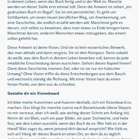
in deinem Leben, wenn das Buch fertig und in der Welt ist. Manche
werden an dieser Stelle erst einmal still. Denn die Antwort ist selten „ein
gedrucktes Buch im Regal“. Sie ist viel persönlicher. Es geht um
Sichtbarkeit, um einen neuen beruflichen Weg, um Anerkennung, um
eine Geschichte, die endlich erzählt werden will. Manchmal geht es
darum, sich selbst zu beweisen, dass man etwas zu Ende bringen kann.
Manchmal darum, anderen Menschen etwas mitzugeben, das einem
selbst gefehlt hat.
Diese Antwort ist deine Vision. Und sie ist kein esoterisches Beiwerk,
das man abhakt und dann vergisst. Sie ist dein Kompass. Denn sobald
du weißt, was dein Buch in deinem Leben bewirken soll, kannst du jede
inhaltliche Entscheidung daran ausrichten. Gehört dieses Kapitel hinein?
Dient diese Geschichte meinem Ziel, oder ist sie nur ein hübscher
Umweg? Ohne Vision triffst du diese Entscheidungen aus dem Bauch
und wechselst ständig die Richtung. Mit einer Vision hast du einen
festen Punkt, von dem aus du schreibst.
Gestalte dir ein Visionboard
Ich bitte meine Autorinnen und Autoren deshalb, sich ein Visionboard zu
machen. Das klingt für manche zuerst nach Bastelstunde (diese Skepsis
ist mir vertraut, aber ich weiß, wie wichtig dieser Schritt am Anfang ist).
Nimm dir ein Blatt, such ein paar Bilder, ein paar Stichworte, und halte
fest, wie dein Leben aussieht, wenn das Buch da ist. Wer hält es in der
Hand? Was sagst du, wenn jemand dich darauf anspricht? Wie fühlt es
sich an? Häng dir dieses Board an einen Ort, an dem du es täglich