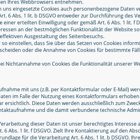
ngen Ihres Webbrowsers entnehmen.
n uns eingesetzte Cookies auch personenbezogene Daten ve
rt. 6 Abs. 1 lit. b DSGVO entweder zur Durchführung des Ve
le einer erteilten Einwilligung oder gemäß Art. 6 Abs. 1 lit.
eressen an der bestmöglichen Funktionalität der Website so
ffektiven Ausgestaltung des Seitenbesuchs.
 so einstellen, dass Sie über das Setzen von Cookies inform
cheiden oder die Annahme von Cookies für bestimmte Fälle
 bei Nichtannahme von Cookies die Funktionalität unserer W
fnahme mit uns (z.B. per Kontaktformular oder E-Mail) w
aten im Falle der Nutzung eines Kontaktformulars erhoben
ar ersichtlich. Diese Daten werden ausschließlich zum Zwec
ontaktaufnahme und die damit verbundene technische Admin
Verarbeitung dieser Daten ist unser berechtigtes Interesse
. 6 Abs. 1 lit. f DSGVO. Zielt Ihre Kontaktierung auf den Abs
grundlage für die Verarbeitung Art. 6 Abs. 1 lit. b DSGVO. I