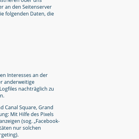
istrieren oder uns
er an den Seitenserver
die folgenden Daten, die
ten Interesses an der
er anderweitige
Logfiles nachträglich zu
n.
and Canal Square, Grand
ng: Mit Hilfe des Pixels
anzeigen (sog. „Facebook-
täten nur solchen
geting).