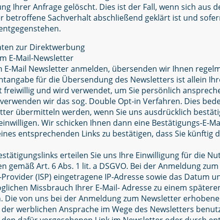
ng Ihrer Anfrage gelöscht. Dies ist der Fall, wenn sich au
 betroffene Sachverhalt abschließend geklärt ist und sofer
entgegenstehen.
ten zur Direktwerbung
m E-Mail-Newsletter
m E-Mail Newsletter anmelden, übersenden wir Ihnen regel
tangabe für die Übersendung des Newsletters ist allein Ihr
t freiwillig und wird verwendet, um Sie persönlich ansprec
verwenden wir das sog. Double Opt-in Verfahren. Dies bedeu
tter übermitteln werden, wenn Sie uns ausdrücklich bestätig
nwilligen. Wir schicken Ihnen dann eine Bestätigungs-E-Mai
ines entsprechenden Links zu bestätigen, dass Sie künftig 
stätigungslinks erteilen Sie uns Ihre Einwilligung für die Nu
gemäß Art. 6 Abs. 1 lit. a DSGVO. Bei der Anmeldung zum 
e-Provider (ISP) eingetragene IP-Adresse sowie das Datum un
lichen Missbrauch Ihrer E-Mail- Adresse zu einem spätere
n. Die von uns bei der Anmeldung zum Newsletter erhoben
e der werblichen Ansprache im Wege des Newsletters benutz