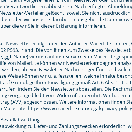
r den dafür vorgesehenen Link im Newsletter oder durch e
n Verantwortlichen abbestellen. Nach erfolgter Abmeldung
ewsletter-Verteiler gelöscht, soweit Sie nicht ausdrücklich
 haben oder wir uns eine darüberhinausgehende Datenverwe
 über die wir Sie in dieser Erklärung informieren.
il-Newsletter erfolgt über den Anbieter MailerLite Limited,
 D02 P593, Irland. Die von Ihnen zum Zwecke des Newslette
sse, ggf. Name) werden auf den Servern von MailerLite gespe
 Hilfe von MailerLite können wir Newsletterkampagnen analys
lt werden, ob eine Newsletter-Nachricht geöffnet und welch
ese Weise können wir u. a. feststellen, welche Inhalte beson
 auf Grundlage Ihrer Einwilligung gemäß Art. 6 Abs. 1 lit. a
derrufen, indem Sie den Newsletter abbestellen. Die Rechtmä
ungsvorgänge bleibt vom Widerruf unberührt. Wir haben mit
trag (AVV) abgeschlossen. Weitere Informationen finden Sie
MailerLite: https://www.mailerlite.com/legal/privacy-policy
 Bestellabwicklung
gsabwicklung zu Liefer- und Zahlungszwecken erforderlich, 