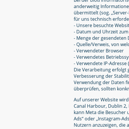
Bei der bloß informatoris
anderweitig Informatione
übermittelt (sog. „Server
für uns technisch erforde
- Unsere besuchte Websi
- Datum und Uhrzeit zum 
- Menge der gesendeten D
- Quelle/Verweis, von wel
- Verwendeter Browser
- Verwendetes Betriebss
- Verwendete IP-Adresse (
Die Verarbeitung erfolgt 
Verbesserung der Stabili
Verwendung der Daten find
überprüfen, sollten konk
Auf unserer Website wird
Canal Harbour, Dublin 2, 
kann Meta die Besucher u
Ads“ oder „Instagram-Ads
Nutzern anzuzeigen, die 