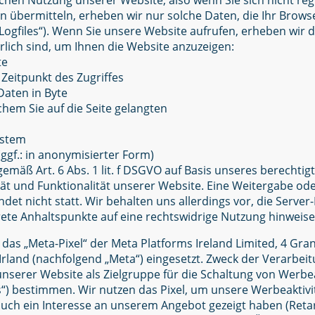
chen Nutzung unserer Website, also wenn Sie sich nicht reg
n übermitteln, erheben wir nur solche Daten, die Ihr Brows
-Logfiles“). Wenn Sie unsere Website aufrufen, erheben wir 
rlich sind, um Ihnen die Website anzuzeigen:
te
Zeitpunkt des Zugriffes
aten in Byte
chem Sie auf die Seite gelangten
ystem
ggf.: in anonymisierter Form)
gemäß Art. 6 Abs. 1 lit. f DSGVO auf Basis unseres berechtig
tät und Funktionalität unserer Website. Eine Weitergabe od
et nicht statt. Wir behalten uns allerdings vor, die Server-
rete Anhaltspunkte auf eine rechtswidrige Nutzung hinweise
 das „Meta-Pixel“ der Meta Platforms Ireland Limited, 4 Gr
Irland (nachfolgend „Meta“) eingesetzt. Zweck der Verarbeitu
nserer Website als Zielgruppe für die Schaltung von Werbe
“) bestimmen. Wir nutzen das Pixel, um unsere Werbeaktivi
auch ein Interesse an unserem Angebot gezeigt haben (Retar