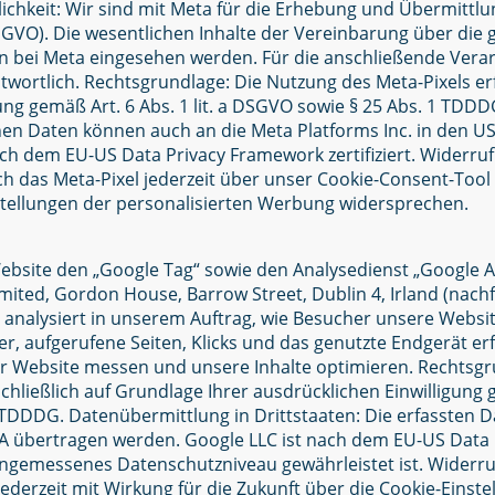
chkeit: Wir sind mit Meta für die Erhebung und Übermitt
DSGVO). Die wesentlichen Inhalte der Vereinbarung über di
n bei Meta eingesehen werden. Für die anschließende Vera
ntwortlich. Rechtsgrundlage: Die Nutzung des Meta-Pixels erf
ung gemäß Art. 6 Abs. 1 lit. a DSGVO sowie § 25 Abs. 1 TDD
nen Daten können auch an die Meta Platforms Inc. in den 
ach dem EU-US Data Privacy Framework zertifiziert. Widerruf 
h das Meta-Pixel jederzeit über unser Cookie-Consent-Tool 
stellungen der personalisierten Werbung widersprechen.
bsite den „Google Tag“ sowie den Analysedienst „Google Ana
mited, Gordon House, Barrow Street, Dublin 4, Irland (nach
 analysiert in unserem Auftrag, wie Besucher unsere Websi
er, aufgerufene Seiten, Klicks und das genutzte Endgerät e
er Website messen und unsere Inhalte optimieren. Rechtsgr
chließlich auf Grundlage Ihrer ausdrücklichen Einwilligung ge
TDDDG. Datenübermittlung in Drittstaaten: Die erfassten 
SA übertragen werden. Google LLC ist nach dem EU-US Data
 angemessenes Datenschutzniveau gewährleistet ist. Widerruf
jederzeit mit Wirkung für die Zukunft über die Cookie-Einst