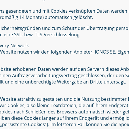
uns gesendeten und mit Cookies verknüpften Daten werden 
dardmäßig 14 Monate) automatisch gelöscht.
 Sicherheitsgründen und zum Schutz der Übertragung per
te eine SSL- bzw. TLS-Verschlüsselung.
ivery-Network
Website nutzen wir den folgenden Anbieter: IONOS SE, Elgend
.
bsite erhobenen Daten werden auf den Servern dieses Anbie
inen Auftragsverarbeitungsvertrag geschlossen, der den S
llt und eine unberechtigte Weitergabe an Dritte untersagt.
bsite attraktiv zu gestalten und die Nutzung bestimmter 
ir Cookies, also kleine Textdateien, die auf Ihrem Endgerä
ookies nach Schließen des Browsers automatisch wieder gelö
bleiben diese Cookies länger auf Ihrem Endgerät und ermögl
 „persistente Cookies“). Im letzteren Fall können Sie die Sp